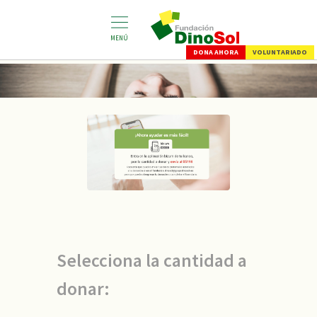
Pasar
al
contenido
MENÚ
principal
DONA AHORA
VOLUNTARIADO
Selecciona la cantidad a
donar: